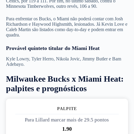
Celtics, por 119 a 111. Por fim, no último sábado, contra o
Minnesota Timberwolves, outro revés, 106 a 90.
Para enfrentar os Bucks, o Miami não poderá contar com Josh
Richardson e Haywood Highsmith, lesionados. Já Kevin Love e
Caleb Martin são listados como day-to-day e podem entrar em
quadra.
Provável quinteto titular do Miami Heat
Kyle Lowry, Tyler Herro, Nikola Jovic, Jimmy Butler e Bam
Adebayo.
Milwaukee Bucks x Miami Heat:
palpites e prognósticos
PALPITE 1
Para Lillard marcar mais de 29.5 pontos
1.90