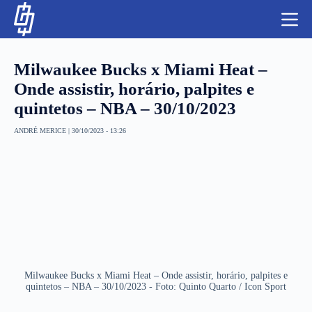
S
k
i
p
t
Milwaukee Bucks x Miami Heat –
o
c
Onde assistir, horário, palpites e
o
quintetos – NBA – 30/10/2023
n
t
NBA
e
ANDRÉ MERICE
|
30/10/2023 - 13:26
n
LUTAS E MMA
t
NFL
MLS
APOSTAS LEGAL
Milwaukee Bucks x Miami Heat – Onde assistir, horário, palpites e
quintetos – NBA – 30/10/2023 - Foto: Quinto Quarto / Icon Sport