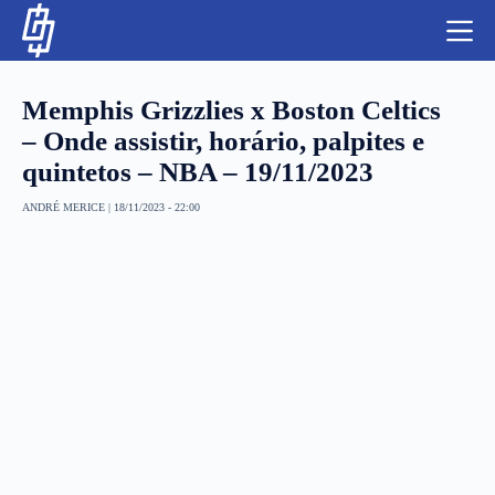
S
k
i
p
t
Memphis Grizzlies x Boston Celtics
o
c
– Onde assistir, horário, palpites e
o
quintetos – NBA – 19/11/2023
n
t
NBA
e
ANDRÉ MERICE
|
18/11/2023 - 22:00
n
LUTAS E MMA
t
NFL
MLS
APOSTAS LEGAL