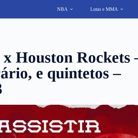
NBA
Lutas e MMA
 x Houston Rockets 
ário, e quintetos –
3