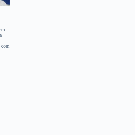
 em
a
s
, com