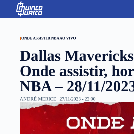
S
k
i
p
t
o
c
ONDE ASSISTIR NBA AO VIVO
o
n
Dallas Mavericks
t
e
n
Onde assistir, hor
t
NBA – 28/11/202
ANDRÉ MERICE
|
27/11/2023 - 22:00