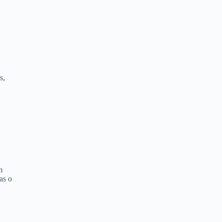
s,
m
as o