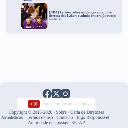
[NBA] LeBron cobra mudanças após nova
derrota dos Lakers e admite frustração com o
vestiário
+18
Jogue com responsabilidade
Copyright © 2015-2026 -
Sobre
-
Carta de Diretrizes
Jornalísticas
-
Termos de uso
-
Contacto
-
Jogo Responsavel
-
Autoridade de apostas
-
SIGAP