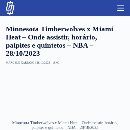
S
k
i
p
t
Minnesota Timberwolves x Miami
o
c
Heat – Onde assistir, horário,
o
palpites e quintetos – NBA –
n
t
NBA
28/10/2023
e
n
LUTAS E MMA
MARCELO CARTAXO
|
28/10/2023 - 16:00
t
NFL
MLS
APOSTAS LEGAL
Minnesota Timberwolves x Miami Heat – Onde assistir, horário,
palpites e quintetos – NBA – 28/10/2023