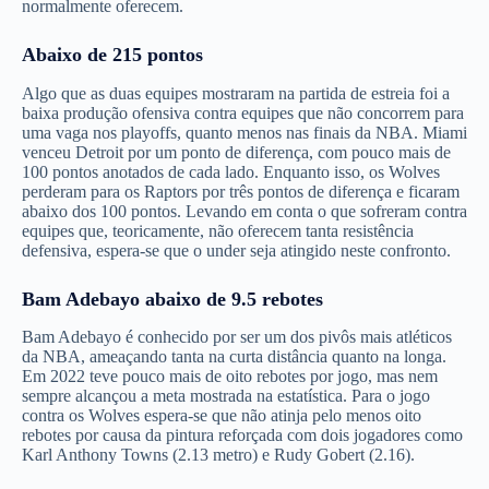
normalmente oferecem.
Abaixo de 215 pontos
Algo que as duas equipes mostraram na partida de estreia foi a
baixa produção ofensiva contra equipes que não concorrem para
uma vaga nos playoffs, quanto menos nas finais da NBA. Miami
venceu Detroit por um ponto de diferença, com pouco mais de
100 pontos anotados de cada lado. Enquanto isso, os Wolves
perderam para os Raptors por três pontos de diferença e ficaram
abaixo dos 100 pontos. Levando em conta o que sofreram contra
equipes que, teoricamente, não oferecem tanta resistência
defensiva, espera-se que o under seja atingido neste confronto.
Bam Adebayo abaixo de 9.5 rebotes
Bam Adebayo é conhecido por ser um dos pivôs mais atléticos
da NBA, ameaçando tanta na curta distância quanto na longa.
Em 2022 teve pouco mais de oito rebotes por jogo, mas nem
sempre alcançou a meta mostrada na estatística. Para o jogo
contra os Wolves espera-se que não atinja pelo menos oito
rebotes por causa da pintura reforçada com dois jogadores como
Karl Anthony Towns (2.13 metro) e Rudy Gobert (2.16).