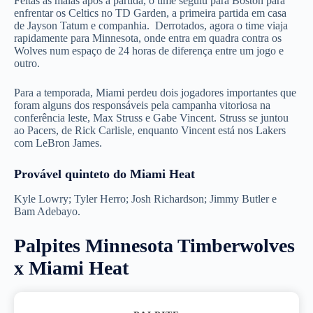
Feitas as malas após a partida, o time seguiu para Boston para
enfrentar os Celtics no TD Garden, a primeira partida em casa
de Jayson Tatum e companhia. Derrotados, agora o time viaja
rapidamente para Minnesota, onde entra em quadra contra os
Wolves num espaço de 24 horas de diferença entre um jogo e
outro.
Para a temporada, Miami perdeu dois jogadores importantes que
foram alguns dos responsáveis pela campanha vitoriosa na
conferência leste, Max Struss e Gabe Vincent. Struss se juntou
ao Pacers, de Rick Carlisle, enquanto Vincent está nos Lakers
com LeBron James.
Provável quinteto do Miami Heat
Kyle Lowry; Tyler Herro; Josh Richardson; Jimmy Butler e
Bam Adebayo.
Palpites Minnesota Timberwolves
x Miami Heat
PALPITE 1