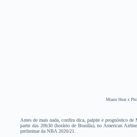
Miami Heat x Phi
Antes de mais nada, confira dica, palpite e prognóstico de 
partir das 20h30 (horário de Brasília), no American Airli
preliminar da NBA 2020/21.