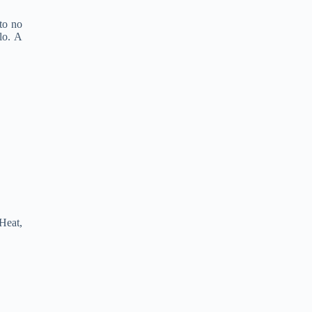
to no
lo. A
Heat,