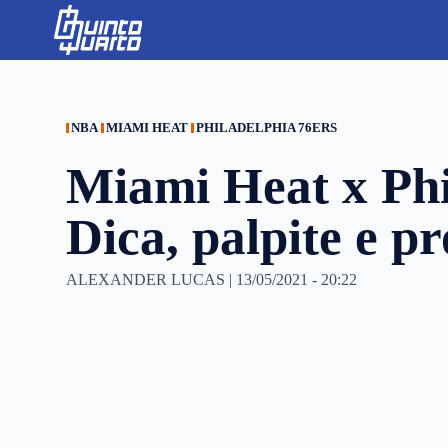
S
k
i
p
t
o
c
NBA
MIAMI HEAT
PHILADELPHIA 76ERS
o
n
Miami Heat x Phi
t
e
n
Dica, palpite e p
t
ALEXANDER LUCAS
|
13/05/2021 - 20:22