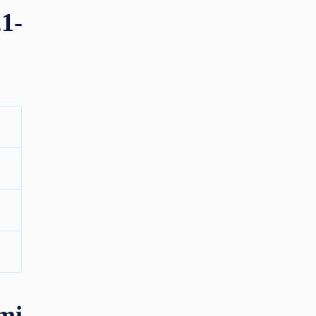
1-
mi