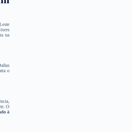
Leste
ixers
ra na
allas
tra o
ncia,
te. O
ado à