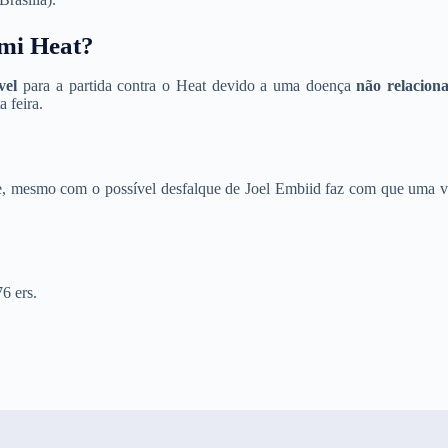
ami Heat?
vel
para a partida contra o Heat devido a uma doença
não relacion
 feira.
, mesmo com o possível desfalque de Joel Embiid faz com que uma vi
6 ers.