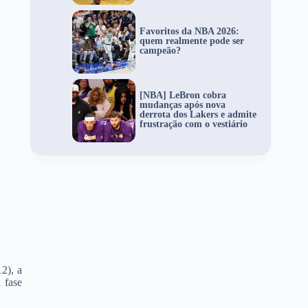
Favoritos da NBA 2026:
quem realmente pode ser
campeão?
[NBA] LeBron cobra
mudanças após nova
derrota dos Lakers e admite
frustração com o vestiário
2), a
 fase