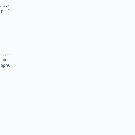
prova
pts é
 caso
ainda
jogos