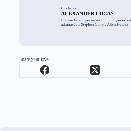
Escrito por
ALEXANDER LUCAS
Bacharel em Ciências da Computação mas um
admiração a Stephen Curry e Allen Iverson
Share your love