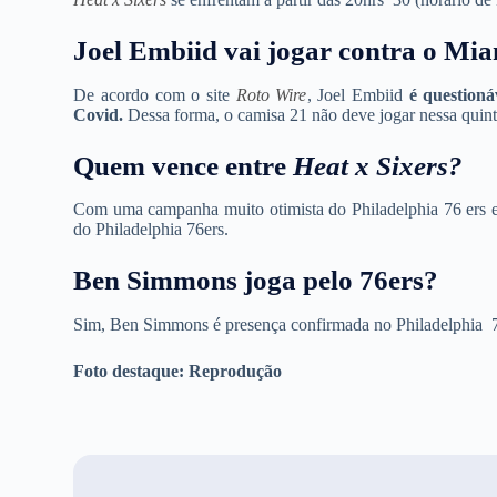
Joel Embiid vai jogar contra o Mi
De acordo com o site
Roto Wire
, Joel Embiid
é questioná
Covid.
Dessa forma, o camisa 21 não deve jogar nessa quinta
Quem vence entre
Heat x Sixers?
Com uma campanha muito otimista do Philadelphia 76 ers e
do Philadelphia 76ers.
Ben Simmons joga pelo 76ers?
Sim, Ben Simmons é presença confirmada no Philadelphia 7
Foto destaque: Reprodução