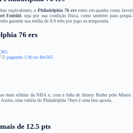
has equivalentes, o
Philadelphia 76 ers
entra em quadra como favori
el Embiid
, seja por sua condição física, como também para poupá-
endo garantir sua média de 8.9 rebs por jogo na temporada.
lphia 76 ers
t365
7.5:
pagando 1.90 no Bet365
as mais sólidas da NBA e, com a falta de Jimmy Butler pelo Miami 
. Assim, uma vitória do Philadelphia 76ers é uma boa aposta.
mais de 12.5 pts