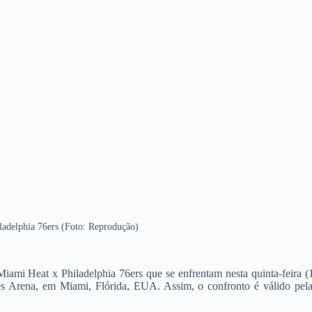
ladelphia 76ers (Foto: Reprodução)
Miami Heat x Philadelphia 76ers que se enfrentam nesta quinta-feira (1
nes Arena, em Miami, Flórida, EUA. Assim, o confronto é válido pela