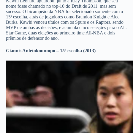
Kawhi Leonard aguardou, junto a Klay Thompson, que seu
nome fosse chamado no top-10 do Draft de 2011, mas sem
sucesso. O bicampeão da NBA foi selecionado somente com a
15ª escolha, atrás de jogadores como Brandon Knight e Alec
Burks. Kawhi venceu títulos com os Spurs e os Raptors, sendo
MVP de ambas as decisões, e acumula cinco seleções para o All-
Star Game, duas eleições ao primeiro time All-NBA e dois
prêmios de defensor do ano.
Giannis Antetokounmpo – 15ª escolha (2013)