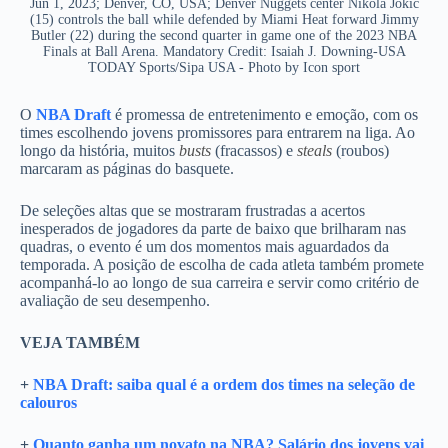
Jun 1, 2023; Denver, CO, USA; Denver Nuggets center Nikola Jokic
(15) controls the ball while defended by Miami Heat forward Jimmy
Butler (22) during the second quarter in game one of the 2023 NBA
Finals at Ball Arena. Mandatory Credit: Isaiah J. Downing-USA
TODAY Sports/Sipa USA - Photo by Icon sport
O
NBA Draft
é promessa de entretenimento e emoção, com os
times escolhendo jovens promissores para entrarem na liga. Ao
longo da história, muitos
busts
(fracassos) e
steals
(roubos)
marcaram as páginas do basquete.
De seleções altas que se mostraram frustradas a acertos
inesperados de jogadores da parte de baixo que brilharam nas
quadras, o evento é um dos momentos mais aguardados da
temporada. A posição de escolha de cada atleta também promete
acompanhá-lo ao longo de sua carreira e servir como critério de
avaliação de seu desempenho.
VEJA TAMBÉM
+
NBA Draft: saiba qual é a ordem dos times na seleção de
calouros
+
Quanto ganha um novato na NBA? Salário dos jovens vai