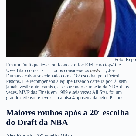
Foto: Repr
Em um Draft que teve Jon Koncak e Joe Kleine no top-10 e
Uwe Blab como 17º — todos considerados
busts
—, Joe
Dumars acabou selecionado com a 18ª escolha, pelo Detroit
Pistons. Ele recompensou a equipe fazendo carreira por lá, sem
jamais vestir outra camisa, e se sagrando campeão da NBA duas
vezes. MVP das Finais em 1989 e seis vezes All-Star, foi um
grande defensor e teve sua camisa 4 aposentada pelos Pistons.
Maiores roubos após a 20ª escolha
do Draft da NBA
Alex English – 23ª escolha
(1976)