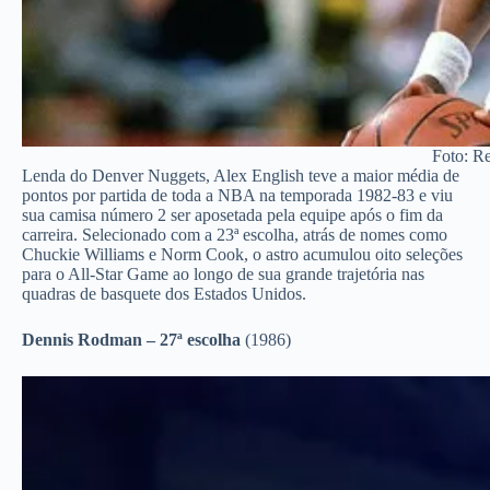
Foto: R
Lenda do Denver Nuggets, Alex English teve a maior média de
pontos por partida de toda a NBA na temporada 1982-83 e viu
sua camisa número 2 ser aposetada pela equipe após o fim da
carreira. Selecionado com a 23ª escolha, atrás de nomes como
Chuckie Williams e Norm Cook, o astro acumulou oito seleções
para o All-Star Game ao longo de sua grande trajetória nas
quadras de basquete dos Estados Unidos.
Dennis Rodman – 27ª escolha
(1986)