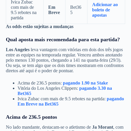
Ivica Zubac
Adicionar ao
com mais de
Em
Bet36
boleto de
9.5 rebotes na
Breve
5
apostas
partida
As odds estão sujeitas a mudanças
Qual aposta mais recomendada para esta partida?
Los Angeles
leva vantagem com vitórias em dois dos três jogos
entre as equipes na temporada regular. Venceu ambos anotando
pelo menos 130 pontos, chegando a 141 na quarta-feira (29/3).
Ou seja, se tem algo que os dois times mostraram em confrontos
diretos até aqui é o poder de pontuar.
Acima de 236.5 pontos:
pagando 1.90 na Stake
Vitória do Los Angeles Clippers:
pagando 3.30 na
Bet365
Ivica Zubac com mais de 9.5 rebotes na partida:
pagando
Em Breve na Bet365
Acima de 236.5 pontos
No lado mandante, destacam-se o atletismo de
Ja Morant
, com