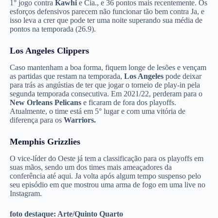
1° jogo contra
Kawhi
e Cia., e 36 pontos mais recentemente. Os
esforços defensivos parecem não funcionar tão bem contra Ja, e
isso leva a crer que pode ter uma noite superando sua média de
pontos na temporada (26.9).
Los Angeles Clippers
Caso mantenham a boa forma, fiquem longe de lesões e vençam
as partidas que restam na temporada,
Los Angeles
pode deixar
para trás as angústias de ter que jogar o torneio de play-in pela
segunda temporada consecutiva. Em 2021/22, perderam para o
New Orleans Pelicans
e ficaram de fora dos playoffs.
Atualmente, o time está em 5° lugar e com uma vitória de
diferença para os
Warriors.
Memphis Grizzlies
O vice-líder do Oeste já tem a classificação para os playoffs em
suas mãos, sendo um dos times mais ameaçadores da
conferência até aqui. Ja volta após algum tempo suspenso pelo
seu episódio em que mostrou uma arma de fogo em uma live no
Instagram.
foto destaque: Arte/Quinto Quarto