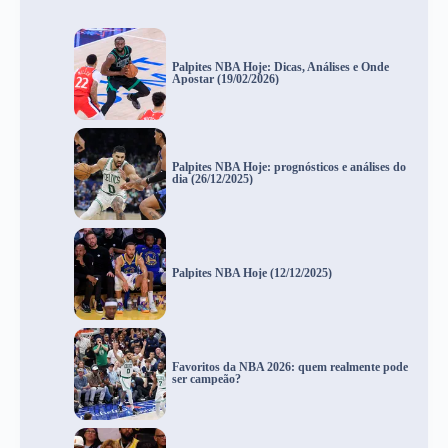
Palpites NBA Hoje: Dicas, Análises e Onde
Apostar (19/02/2026)
Palpites NBA Hoje: prognósticos e análises do
dia (26/12/2025)
Palpites NBA Hoje (12/12/2025)
Favoritos da NBA 2026: quem realmente pode
ser campeão?