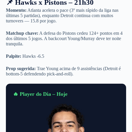
📌 Hawks x Pistons – 21h30
Momento:
Atlanta acelera o pace (3º mais rápido da liga nas
últimas 5 partidas), enquanto Detroit continua com muitos
turnovers — 15.8 por jogo.
Matchup chave:
A defesa do Pistons cedeu 124+ pontos em 4
dos últimos 5 jogos. A backcourt Young/Murray deve ter noite
tranquila.
Palpite:
Hawks -6.5
Prop sugerida:
Trae Young acima de 9 assistências (Detroit é
bottom-5 defendendo pick-and-roll).
🔥 Player do Dia – Hoje