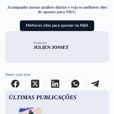
Acompanhe nossas análises diárias e veja os melhores sites
de apostas para NBA:
Melhores sites para apostar na NBA
Escrito por
JULIEN JOSSET
Share your love
ÚLTIMAS PUBLICAÇÕES