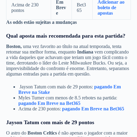
Em
Adicionar ao
Acima de 230
Bet3
Brev
boleto de
pontos
65
e
apostas
As odds estão sujeitas a mudanças
Qual aposta mais recomendada para esta partida?
Boston,
uma vez favorito ao título na atual temporada, tenta
retomar sua melhor forma, enquanto
Indiana
vem complicando
a vida daqueles que achavam que teriam um jogo fácil contra o
time, derrotando o líder do Leste Milwaukee Bucks. Ou seja, a
imprevisibilidade do confronto é enorme. Entretanto, separamos
algumas entradas para a partida em questão.
Jayson Tatum com mais de 29 pontos:
pagando Em
Breve na Stake
Myles Turner com menos de 8.5 rebotes na partida:
pagando Em Breve na Bet365
Acima de 230 pontos:
pagando Em Breve na Bet365
Jayson Tatum com mais de 29 pontos
O astro do
Boston Celtics
é não apenas o jogador com a maior