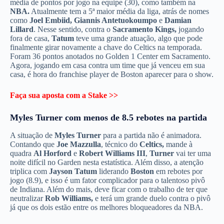
média de pontos por jogo na equipe (30), como também na
NBA.
Atualmente tem a 5ª maior média da liga, atrás de nomes
como
Joel Embiid, Giannis Antetuokoumpo
e
Damian
Lillard
. Nesse sentido, contra o
Sacramento Kings,
jogando
fora de casa,
Tatum
teve uma grande atuação, algo que pode
finalmente girar novamente a chave do Celtics na temporada.
Foram 36 pontos anotados no Golden 1 Center em Sacramento.
Agora, jogando em casa contra um time que já venceu em sua
casa, é hora do franchise player de Boston aparecer para o show.
Faça sua aposta com a Stake >>
Myles Turner com menos de 8.5 rebotes na partida
A situação de
Myles Turner
para a partida não é animadora.
Contando que
Joe Mazzulla
, técnico do
Celtics,
mande à
quadra
Al Horford
e
Robert Williams III
,
Turner
vai ter uma
noite difícil no Garden nesta estatística. Além disso, a atenção
triplica com
Jayson Tatum
liderando
Boston
em rebotes por
jogo (8.9), e isso é um fator complicador para o talentoso pivô
de Indiana. Além do mais, deve ficar com o trabalho de ter que
neutralizar
Rob
Williams,
e terá um grande duelo contra o pivô
já que os dois estão entre os melhores bloqueadores da NBA.