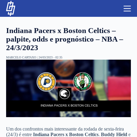
S
k
i
p
t
Indiana Pacers x Boston Celtics –
o
c
palpite, odds e prognóstico – NBA –
o
24/3/2023
n
t
NBA
e
MARCELO CARTAXO
|
24/03/2023 - 02:35
n
LUTAS E MMA
t
NFL
MLS
APOSTAS LEGAL
Um dos confrontos mais interessante da rodada de sexta-feira
(24/3) é entre
Indiana Pacers x Boston Celtics
.
Buddy Hield
e