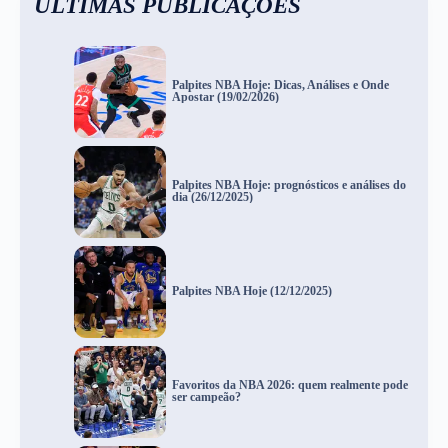
ÚLTIMAS PUBLICAÇÕES
Palpites NBA Hoje: Dicas, Análises e Onde
Apostar (19/02/2026)
Palpites NBA Hoje: prognósticos e análises do
dia (26/12/2025)
Palpites NBA Hoje (12/12/2025)
Favoritos da NBA 2026: quem realmente pode
ser campeão?