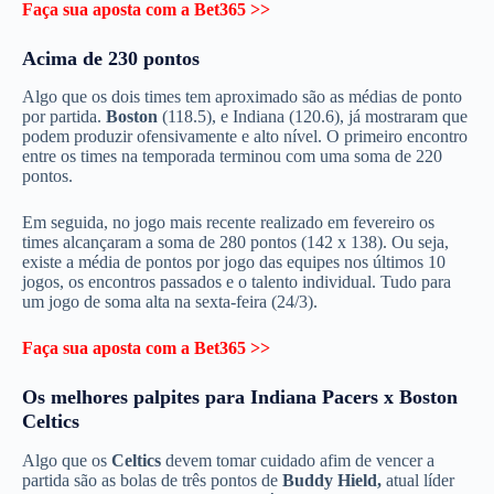
Faça sua aposta com a Bet365 >>
Acima de 230 pontos
Algo que os dois times tem aproximado são as médias de ponto
por partida.
Boston
(118.5), e Indiana (120.6), já mostraram que
podem produzir ofensivamente e alto nível. O primeiro encontro
entre os times na temporada terminou com uma soma de 220
pontos.
Em seguida, no jogo mais recente realizado em fevereiro os
times alcançaram a soma de 280 pontos (142 x 138). Ou seja,
existe a média de pontos por jogo das equipes nos últimos 10
jogos, os encontros passados e o talento individual. Tudo para
um jogo de soma alta na sexta-feira (24/3).
Faça sua aposta com a Bet365 >>
Os melhores palpites para Indiana Pacers x Boston
Celtics
Algo que os
Celtics
devem tomar cuidado afim de vencer a
partida são as bolas de três pontos de
Buddy Hield,
atual líder