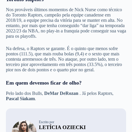
Nos prováveis últimos momentos de Nick Nurse como técnico
do Toronto Raptors, campeão pela equipe canadense em
2018/19, a equipe precisa da vitória para se manter em alta. No
entanto, por mais que tenha conseguido “dar liga” na temporada
2022/23 da NBA, no play-in a franquia pode conseguir sua vaga
para os playoffs.
Na defesa, o Raptors se garante. É o quinto que menos sofre
pontos (111.5), que mais rouba bolas (9,4) e o sexto que mais
contesta arremessos de três. No ataque, por outro lado, tem o
terceiro pior aproveitamento em três pontos (33.5%), o terceiro
pior nos de dois pontos e o quarto pior no geral.
Em quem devemos ficar de olho?
Pelo lado dos Bulls,
DeMar DeRozan
.
Já pelos Raptors,
Pascal Siakam
.
Escrito por
LETÍCIA OZIECKI