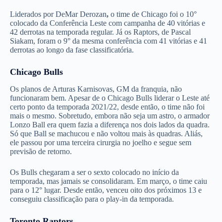
Liderados por DeMar Derozan
,
o time de Chicago foi o 10°
colocado da Conferência Leste com campanha de 40 vitórias e
42 derrotas na temporada regular. Já os Raptors, de Pascal
Siakam,
foram o 9° da mesma conferência com 41 vitórias e 41
derrotas ao longo da fase classificatória.
Chicago Bulls
Os planos de Arturas Karnisovas, GM da franquia, não
funcionaram bem. Apesar de o Chicago Bulls liderar o Leste até
certo ponto da temporada 2021/22, desde então, o time não foi
mais o mesmo. Sobretudo, embora não seja um astro, o armador
Lonzo Ball era quem fazia a diferença nos dois lados da quadra.
Só que Ball se machucou e não voltou mais às quadras. Aliás,
ele passou por uma terceira cirurgia no joelho e segue sem
previsão de retorno.
Os Bulls chegaram a ser o sexto colocado no início da
temporada, mas jamais se consolidaram. Em março, o time caiu
para o 12° lugar. Desde então, venceu oito dos próximos 13 e
conseguiu classificação para o play-in da temporada.
Toronto Raptors