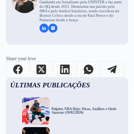
Graduada em Jornalismo pela UNINTER e faz parte
do QQ desde 2021. Demonstra sua paixão pela
NBA e pelo futebol brasileiro, sendo torcedora do
Boston Celtics desde a era de Paul Pierce e do
Palmeiras desde o berço.
Share your love
ÚLTIMAS PUBLICAÇÕES
Palpites NBA Hoje: Dicas, Análises e Onde
Apostar (19/02/2026)