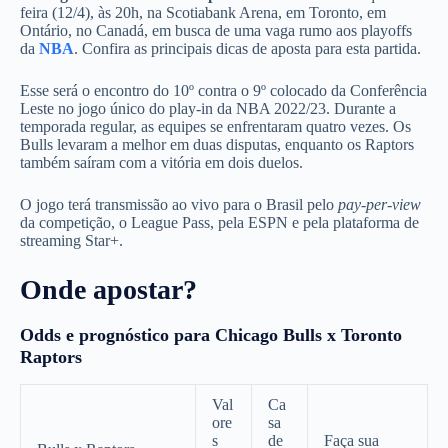
feira (12/4), às 20h
, na Scotiabank Arena, em Toronto, em
Ontário, no Canadá, em busca de uma vaga rumo aos playoffs
da
NBA
. Confira as principais dicas de aposta para esta partida.
Esse será o encontro do 10º contra o 9º colocado da Conferência
Leste no jogo único do play-in da NBA 2022/23. Durante a
temporada regular, as equipes se enfrentaram quatro vezes. Os
Bulls levaram a melhor em duas disputas, enquanto os Raptors
também saíram com a vitória em dois duelos.
O jogo terá transmissão ao vivo para o Brasil pelo
pay-per-view
da competição, o League Pass, pela ESPN e pela plataforma de
streaming Star+.
Onde apostar?
Odds e prognóstico para Chicago Bulls x Toronto
Raptors
Val
Ca
ore
sa
s
de
Faça sua