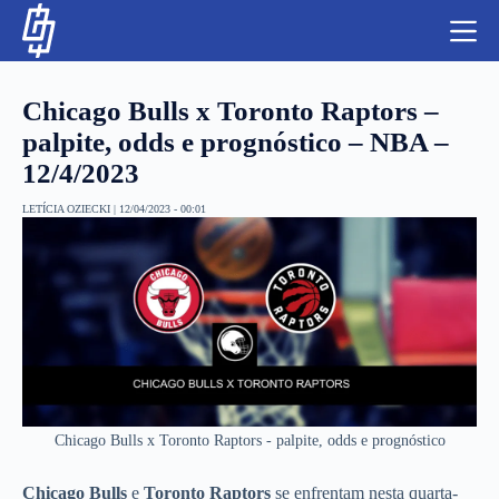
S
k
i
p
t
Chicago Bulls x Toronto Raptors –
o
c
palpite, odds e prognóstico – NBA –
o
12/4/2023
n
t
NBA
e
LETÍCIA OZIECKI
|
12/04/2023 - 00:01
n
LUTAS E MMA
t
NFL
MLS
APOSTAS LEGAL
Chicago Bulls x Toronto Raptors - palpite, odds e prognóstico
Chicago Bulls
e
Toronto Raptors
se enfrentam nesta quarta-