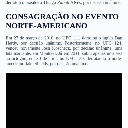
derrotou o brasileiro Thiago
Pitbull
Alves, por decisão unânime.
CONSAGRAÇÃO NO EVENTO
NORTE-AMERICANO
Em 27 de março de 2010, no UFC 111, derrotou o inglês Dan
Hardy, por decisão unânime. Posteriormente, no UFC 124,
venceu novamente Josh Koscheck, por decisão unânime, uma
luta marcante, em Montreal. Já em 2011, subiu apenas uma vez
ao octógno, em 30 de abril, no UFC 129, derrotando o norte-
americano Jake Shields, por decisão unânime.