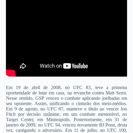
Em 19 de abril de 2008, no UFC 83, teve a primeira
oportunidade de lutar em casa, na revanche contra Matt Serra.
Nesse sentido, GSP venceu o combate aplicando joelhadas em
seu oponente. Assim, unificando o cinturão dos meio-médios.
Em 9 de agosto, no UFC 87, manteve o título ao vencer Jon
Fitch por decisão unânime, em um combate memorável, no
Target Center, em Minneapolis. Posteriormente, em 31 de
janeiro de 2009, no UFC 94, venceu novamente BJ Penn, desta
vez, castigando o adversário. Em 11 de julho, no UFC 100,