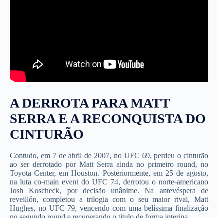
A DERROTA PARA MATT
SERRA E A RECONQUISTA DO
CINTURÃO
Contudo, em 7 de abril de 2007, no UFC 69, perdeu o cinturão
ao ser derrotado por Matt Serra ainda no primeiro round, no
Toyota Center, em Houston. Posteriormente, em 25 de agosto,
na luta co-main event do UFC 74, derrotou o norte-americano
Josh Koscheck, por decisão unânime. Na antevéspera de
reveillón, completou a trilogia com o seu maior rival, Matt
Hughes, no UFC 79, vencendo com uma belíssima finalização
no segundo round e recuperando o título de forma interina.