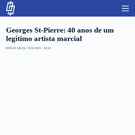
S
k
i
p
t
Georges St-Pierre: 40 anos de um
o
c
legítimo artista marcial
o
n
RENAN SILVA
|
19/05/2021 - 18:52
t
NBA
e
n
LUTAS E MMA
t
NFL
MLS
APOSTAS LEGAL