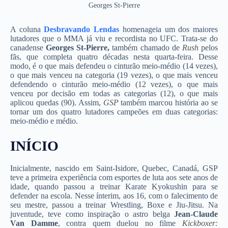
Georges St-Pierre
A coluna
Desbravando Lendas
homenageia um dos maiores
lutadores que o MMA já viu e recordista no UFC. Trata-se do
canadense
Georges St-Pierre,
também chamado de
Rush
pelos
fãs, que completa quatro décadas nesta quarta-feira. Desse
modo, é o que mais defendeu o cinturão meio-médio (14 vezes),
o que mais venceu na categoria (19 vezes), o que mais venceu
defendendo o cinturão meio-médio (12 vezes), o que mais
venceu por decisão em todas as categorias (12), o que mais
aplicou quedas (90). Assim,
GSP
também marcou história ao se
tornar um dos quatro lutadores campeões em duas categorias:
meio-médio e médio.
INÍCIO
Inicialmente, nascido em Saint-Isidore, Quebec, Canadá, GSP
teve a primeira experiência com esportes de luta aos sete anos de
idade, quando passou a treinar Karate Kyokushin para se
defender na escola. Nesse ínterim, aos 16, com o falecimento de
seu mestre, passou a treinar Wrestling, Boxe e Jiu-Jitsu. Na
juventude, teve como inspiração o astro belga
Jean-Claude
Van Damme
, contra quem duelou no filme
Kickboxer: