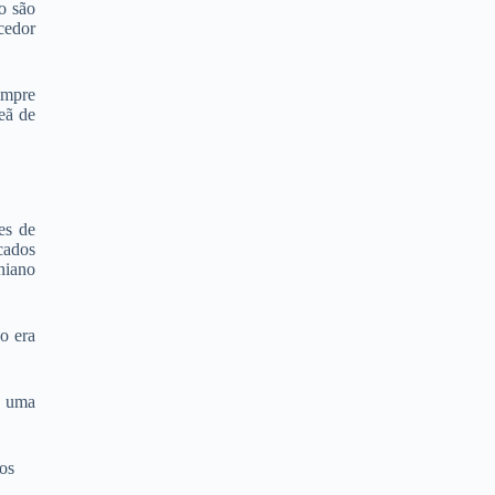
o são
cedor
empre
eã de
es de
cados
niano
o era
uma
os