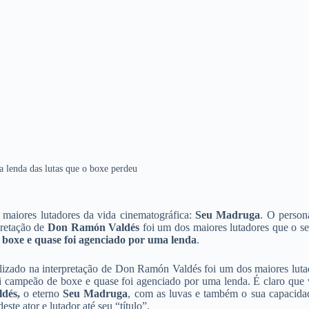
 lenda das lutas que o boxe perdeu
maiores lutadores da vida cinematográfica:
Seu Madruga
. O perso
pretação de
Don Ramón Valdés
foi um dos maiores lutadores que o se
boxe e quase foi agenciado por uma lenda
.
izado na interpretação de Don Ramón Valdés foi um dos maiores luta
i campeão de boxe e quase foi agenciado por uma lenda. É claro que 
ldés,
o eterno
Seu Madruga
, com as luvas e também o sua capacida
ste ator e lutador até seu “título”.