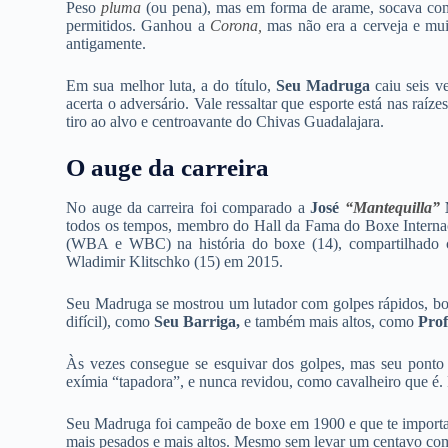
Peso
pluma
(ou pena), mas em forma de arame, socava com
permitidos. Ganhou a
Corona,
mas não era a cerveja e mui
antigamente.
Em sua melhor luta, a do título,
Seu Madruga
caiu seis ve
acerta o adversário. Vale ressaltar que esporte está nas ra
tiro ao alvo e centroavante do Chivas Guadalajara.
O auge da carreira
No auge da carreira foi comparado a
José
“Mantequilla”
N
todos os tempos, membro do Hall da Fama do Boxe Internaci
(WBA e WBC) na história do boxe (14), compartilhado 
Wladimir Klitschko (15) em 2015.
Seu Madruga se mostrou um lutador com golpes rápidos, bo
difícil), como
Seu Barriga
,
e também mais altos, como
Prof
Às vezes consegue se esquivar dos golpes, mas seu ponto f
exímia “tapadora”, e nunca revidou, como cavalheiro que é. 
Seu Madruga foi campeão de boxe em 1900 e que te importa
mais pesados e mais altos. Mesmo sem levar um centavo com