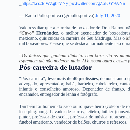
_
https://t.co/JdWZgbfVNy
pic.twitter.com/gZofOY9ANn
— Rádio Poliesportiva (@rpoliesportiva)
July 11, 2020
Vale ressaltar que a carreira de boxeador de Don Ramón não
“Cuyo”
Hernández
, o melhor agenciador de boxeadores
mexicano, quis cuidar da carreira de Seu Madruga. Mas o
M
mil boxeadores. E esse que se destaca normalmente não dura 
“Os únicos que ganham dinheiro com boxe são os mana
espremem até não poderem mais. Aí buscam outro e assim p
Pós-carreira de lutador
“Pós-carreira”,
teve mais de 40 profissões
, demonstrando qu
advogado, apresentador, babá, barbeiro, cabeleireiro, cant
infantis e conselheiro amoroso. Depenador de frango, det
encanador, entregador de lenha e fotógrafo.
Também foi homem do saco ou roupavelheiro (coletor de roupa
iô e ping-pong. Lavador de carros, leiteiro, luthier (conse
pintor, professor de escola, professor de música, representan
futebol americano, vendedor de balões, churros e refrescos.