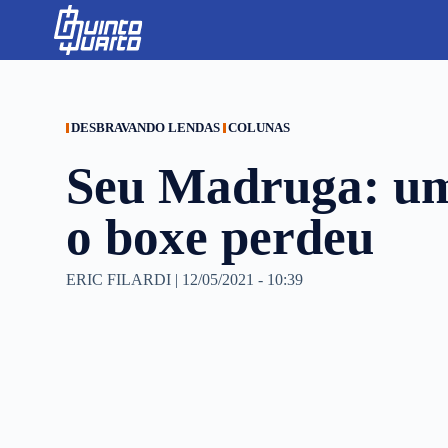
S
k
i
p
t
o
c
DESBRAVANDO LENDAS
COLUNAS
o
n
Seu Madruga: uma
t
e
n
o boxe perdeu
t
ERIC FILARDI
|
12/05/2021 - 10:39