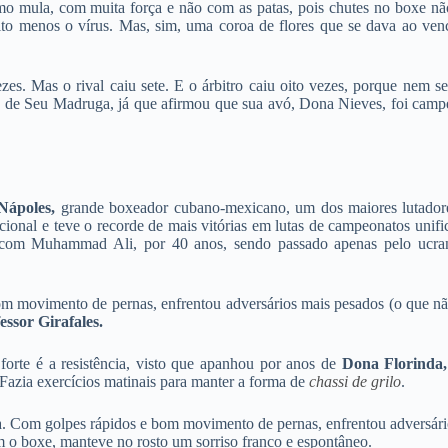
o mula, com muita força e não com as patas, pois chutes no boxe nã
to menos o vírus. Mas, sim, uma coroa de flores que se dava ao ven
zes. Mas o rival caiu sete. E o árbitro caiu oito vezes, porque nem s
ízes de Seu Madruga, já que afirmou que sua avó, Dona Nieves, foi camp
ápoles,
grande boxeador cubano-mexicano, um dos maiores lutador
onal e teve o recorde de mais vitórias em lutas de campeonatos unifi
com Muhammad Ali, por 40 anos, sendo passado apenas pelo ucra
m movimento de pernas, enfrentou adversários mais pesados (o que nã
essor Girafales
.
orte é a resistência, visto que apanhou por anos de
Dona Florinda,
Fazia exercícios matinais para manter a forma de
chassi de grilo
.
. Com golpes rápidos e bom movimento de pernas, enfrentou adversári
 o boxe, manteve no rosto um sorriso franco e espontâneo.