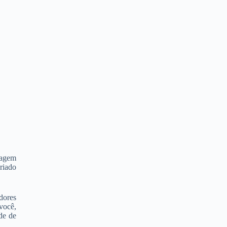
nagem
riado
dores
você,
de de