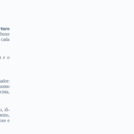
turo
 boxe
 cada
m e o
ador:
nsumo
ista,
, iô-
eiro,
boxe e