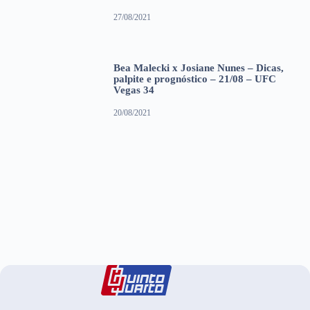
27/08/2021
Bea Malecki x Josiane Nunes – Dicas,
palpite e prognóstico – 21/08 – UFC
Vegas 34
20/08/2021